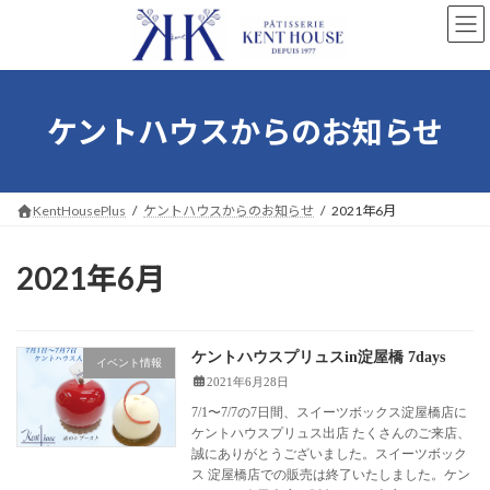
コ
ナ
ン
ビ
テ
ゲ
ン
ー
ツ
シ
へ
ョ
ケントハウスからのお知らせ
ス
ン
キ
に
ッ
移
プ
動
KentHousePlus
ケントハウスからのお知らせ
2021年6月
2021年6月
ケントハウスプリュスin淀屋橋 7days
イベント情報
2021年6月28日
7/1〜7/7の7日間、スイーツボックス淀屋橋店に
ケントハウスプリュス出店 たくさんのご来店、
誠にありがとうございました。スイーツボック
ス 淀屋橋店での販売は終了いたしました。ケン