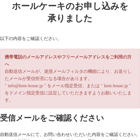
コ
ナ
ホールケーキのお申し込みを
ン
ビ
テ
ゲ
承りました
ン
ー
ツ
シ
へ
ョ
以下の内容をご確認ください。
ス
ン
キ
に
ッ
移
携帯電話のメールアドレスやフリーメールアドレスをご利用の方
プ
動
へ
自動送信メールが、迷惑メールフィルタの機能により、お送りし
たメールが受信拒否になる場合があります。
" info@kent-house.jp " をメール指定受信、または " kent-house.jp "
をドメイン指定受信に設定していただきますようお願いいたしま
す。
受信メールをご確認ください
自動送信メールにて、お問い合わせいただいた内容をご確認ください。