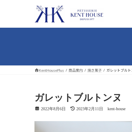
コ
ナ
ン
ビ
テ
ゲ
ン
ー
ツ
シ
へ
ョ
ス
ン
キ
に
ッ
移
プ
動
KentHousePlus
商品案内
焼き菓子
ガレットブルト
ガレットブルトンヌ
最
2022年8月6日
2023年2月11日
kent-house
終
更
新
日