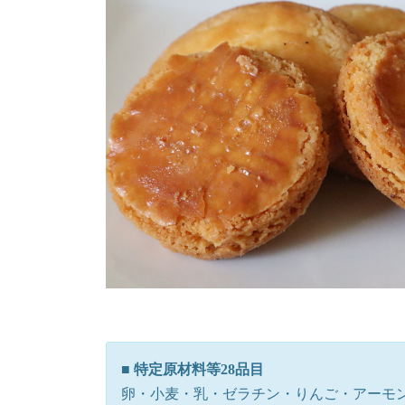
時
:
■
特定原材料等28品目
卵・小麦・乳・ゼラチン・りんご・アーモ